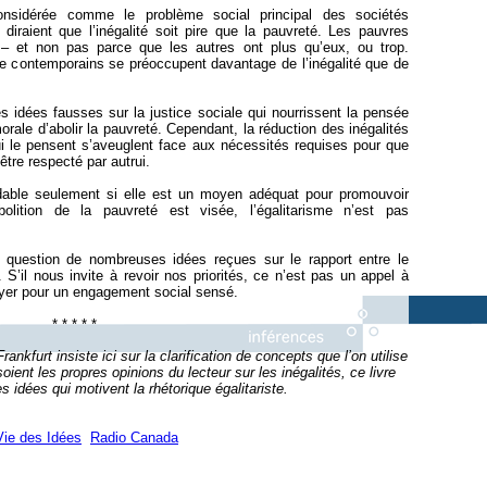
onsidérée comme le problème social principal des sociétés
iraient que l’inégalité soit pire que la pauvreté. Les pauvres
 – et non pas parce que les autres ont plus qu’eux, ou trop.
e contemporains se préoccupent davantage de l’inégalité que de
es idées fausses sur la justice sociale qui nourrissent la pensée
orale d’abolir la pauvreté. Cependant, la réduction des inégalités
ui le pensent s’aveuglent face aux nécessités requises pour que
tre respecté par autrui.
endable seulement si elle est un moyen adéquat pour promouvoir
bolition de la pauvreté est visée, l’égalitarisme n’est pas
 question de nombreuses idées reçues sur le rapport entre le
. S’il nous invite à revoir nos priorités, ce n’est pas un appel à
doyer pour un engagement social sensé.
* * * * *
furt insiste ici sur la clarification de concepts que l’on utilise
oient les propres opinions du lecteur sur les inégalités, ce livre
s idées qui motivent la rhétorique égalitariste.
Vie des Idées
Radio Canada