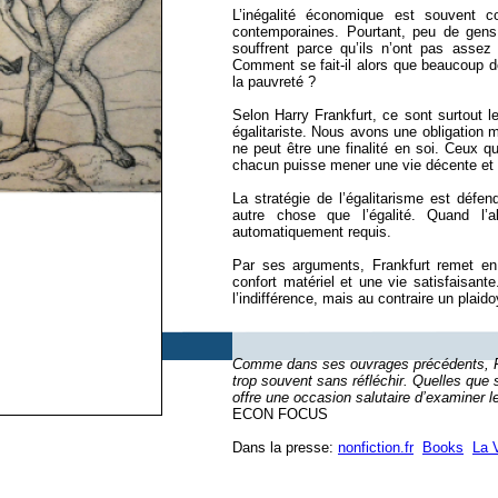
L’inégalité économique est souvent c
contemporaines. Pourtant, peu de gens d
souffrent parce qu’ils n’ont pas assez
Comment se fait-il alors que beaucoup d
la pauvreté ?
Selon Harry Frankfurt, ce sont surtout l
égalitariste. Nous avons une obligation m
ne peut être une finalité en soi. Ceux q
chacun puisse mener une vie décente et ê
La stratégie de l’égalitarisme est déf
autre chose que l’égalité. Quand l’a
automatiquement requis.
Par ses arguments, Frankfurt remet en
confort matériel et une vie satisfaisante
l’indifférence, mais au contraire un plai
Comme dans ses ouvrages précédents, Frank
trop souvent sans réfléchir. Quelles que s
offre une occasion salutaire d’examiner le
ECON FOCUS
Dans la presse:
nonfiction.fr
Books
La 