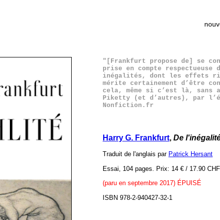
nouv
"[Frankfurt propose de] se co
prise en compte respectueuse 
inégalités, dont les effets r
mérite certainement d’être co
cela, même si c’est là, sans 
Piketty (et d’autres), par l’
Nonfiction.fr
Harry G. Frankfurt
,
De l'inégalit
Traduit de l'anglais par
Patrick Hersant
Essai, 104 pages. Prix: 14 € / 17.90 CHF
(paru en septembre 2017) ÉPUISÉ
ISBN 978-2-940427-32
-1