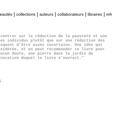
|
|
|
|
|
eautés
collections
auteurs
collaborateurs
libraires
mh
ncentrer sur la réduction de la pauvreté et une
des individus plutôt que sur une réduction des
isquent d’être assez incertains. Une idée qui
nsidérée, et on peut recommander ce livre pour
aucun doute, une pierre dans le jardin de
évocation duquel le livre s’ouvrait."
é