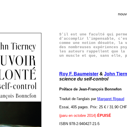
nouv
S'il est une faculté qui perm
d'accomplir l'impensable, c'e
comme une notion désuète, la 
des nombreuses expériences ps
les auteurs rappellent que la
un muscle et que, sans elle, 
Roy F. Baumeister
&
John Tier
science du self-control
Préface de Jean-François Bonnefon
Traduit de l'anglais par
Margaret Rigaud
Essai, 405 pages. Prix: 25 € / 31.90 CHF
(paru en octobre 2014)
ÉPUISÉ
ISBN 978-2-940427-21-5