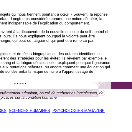
es projets qui nous tiennent pourtant à cœur ? Souvent, la réponse
t défaut. Longtemps considérée comme une notion désuète, la
ément indispensable de l’explication du comportement.
vitent à la découverte de la nouvelle science du self-control et
s jours. Ils nous expliquent pourquoi la volonté peut être
rgie, qui peut se fatiguer et qui peut être renforcé par
ques et de récits biographiques, les auteurs identifient les
gèrent des stratégies pour les éviter. Ils révèlent par exemple le
le sang et la fatigue décisionnelle, expliquent pourquoi l’ignorance
e aux tentations néfastes, ou encore comment une éducation qui
 de soi des enfants risque de nuire à l’apprentissage de
* * * * *
xtrêmement stimulant, bourré de recherches ingénieuses, de
spicaces sur la condition humaine.
OKS
SCIENCES HUMAINES
PSYCHOLOGIES MAGAZINE