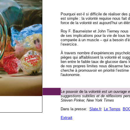
Pourquoi est-il si difficile de réaliser d
est simple : la volonté requise nous fai
force de la volonté est aujourd’hui un él
Roy F. Baumeister et John Tierney nous in
de ses implications pour la vie de tous le
comparée à un muscle – qui a besoin d’éne
l’exercice.
À travers nombre d’expériences psychologi
pièges qui affaiblissent la volonté et sug
lien entre le faible taux de glucose dans 
de nos propres limites nous désarme fac
cherche à promouvoir en priorité l’estime
l'autonomie.
Le pouvoir de la volonté
est un ouvrage e
suggestions subtiles et de réflexions per
Steven Pinker, New York Times
Dans la presse:
Slate.fr
Le Temps
BO
Extrait