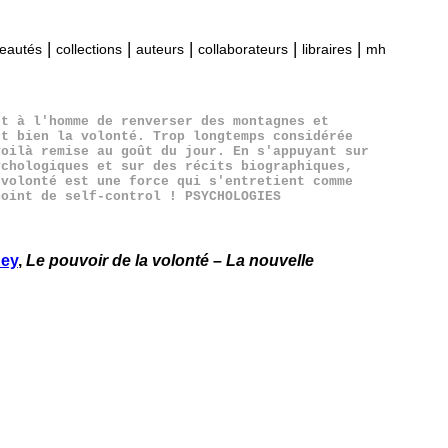
|
|
|
|
|
eautés
collections
auteurs
collaborateurs
libraires
mh
et à l'homme de renverser des montagnes et
st bien la volonté. Trop longtemps considérée
voilà remise au goût du jour. En s'appuyant sur
ychologiques et sur des récits biographiques,
 volonté est une force qui s'entretient comme
point de self-control ! PSYCHOLOGIES
ney
,
Le pouvoir de la volonté – La nouvelle